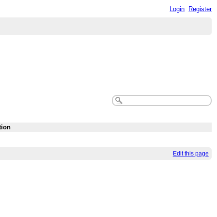
Login
Register
tion
Edit this page